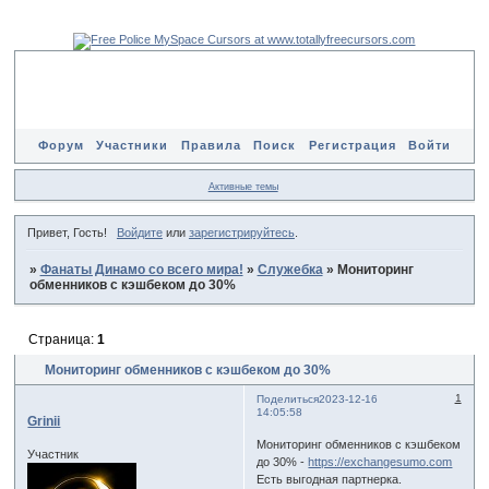
Форум
Участники
Правила
Поиск
Регистрация
Войти
Активные темы
Привет, Гость!
Войдите
или
зарегистрируйтесь
.
»
Фанаты Динамо со всего мира!
»
Служебка
»
Мониторинг
обменников с кэшбеком до 30%
Страница:
1
Мониторинг обменников с кэшбеком до 30%
1
Поделиться
2023-12-16
14:05:58
Grinii
Мониторинг обменников с кэшбеком
Участник
до 30% -
https://exchangesumo.com
Есть выгодная партнерка.