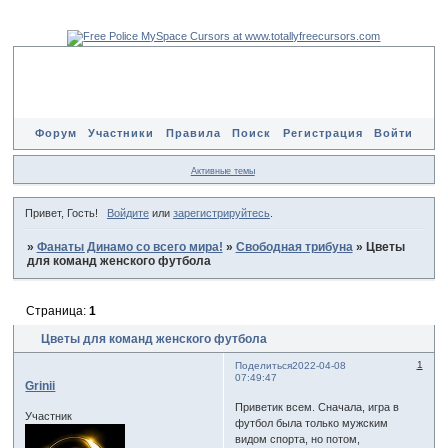
Форум
Участники
Правила
Поиск
Регистрация
Войти
Активные темы
Привет, Гость!
Войдите
или
зарегистрируйтесь
.
»
Фанаты Динамо со всего мира!
»
Свободная трибуна
»
Цветы
для команд женского футбола
Страница:
1
Цветы для команд женского футбола
1
Поделиться
2022-04-08
07:49:47
Grinii
Приветик всем. Сначала, игра в
Участник
футбол была только мужским
видом спорта, но потом,