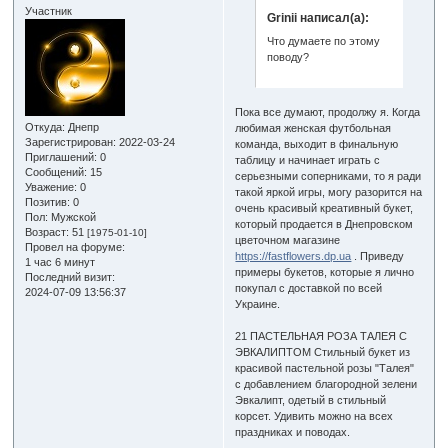
Участник
Grinii написал(а):
Что думаете по этому
поводу?
Пока все думают, продолжу я. Когда
Откуда:
Днепр
любимая женская футбольная
Зарегистрирован
: 2022-03-24
команда, выходит в финальную
Приглашений:
0
таблицу и начинает играть с
Сообщений:
15
серьезными соперниками, то я ради
Уважение:
0
такой яркой игры, могу разорится на
Позитив:
0
очень красивый креативный букет,
Пол:
Мужской
который продается в Днепровском
Возраст:
51
[1975-01-10]
цветочном магазине
Провел на форуме:
https://fastflowers.dp.ua
. Приведу
1 час 6 минут
примеры букетов, которые я лично
Последний визит:
покупал с доставкой по всей
2024-07-09 13:56:37
Украине.
21 ПАСТЕЛЬНАЯ РОЗА ТАЛЕЯ С
ЭВКАЛИПТОМ Стильный букет из
красивой пастельной розы "Талея"
с добавлением благородной зелени
Эвкалипт, одетый в стильный
корсет. Удивить можно на всех
праздниках и поводах.