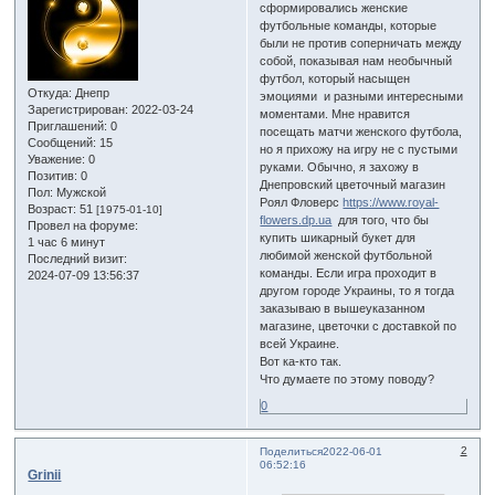
сформировались женские
футбольные команды, которые
были не против соперничать между
собой, показывая нам необычный
футбол, который насыщен
Откуда:
Днепр
эмоциями и разными интересными
Зарегистрирован
: 2022-03-24
моментами. Мне нравится
Приглашений:
0
посещать матчи женского футбола,
Сообщений:
15
но я прихожу на игру не с пустыми
Уважение:
0
руками. Обычно, я захожу в
Позитив:
0
Днепровский цветочный магазин
Пол:
Мужской
Роял Фловерс
https://www.royal-
Возраст:
51
[1975-01-10]
flowers.dp.ua
для того, что бы
Провел на форуме:
купить шикарный букет для
1 час 6 минут
любимой женской футбольной
Последний визит:
команды. Если игра проходит в
2024-07-09 13:56:37
другом городе Украины, то я тогда
заказываю в вышеуказанном
магазине, цветочки с доставкой по
всей Украине.
Вот ка-кто так.
Что думаете по этому поводу?
0
2
Поделиться
2022-06-01
06:52:16
Grinii