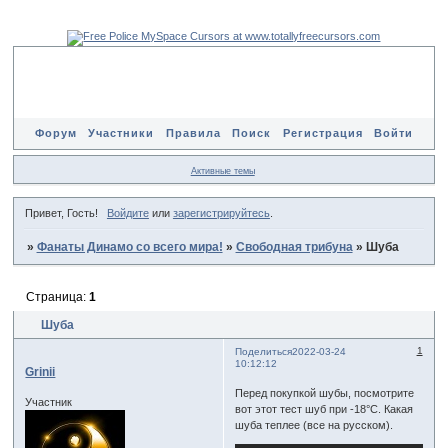
Форум
Участники
Правила
Поиск
Регистрация
Войти
Активные темы
Привет, Гость!
Войдите
или
зарегистрируйтесь
.
»
Фанаты Динамо со всего мира!
»
Свободная трибуна
»
Шуба
Страница:
1
Шуба
1
Поделиться
2022-03-24
10:12:12
Grinii
Перед покупкой шубы, посмотрите
Участник
вот этот тест шуб при -18°C. Какая
шуба теплее (все на русском).