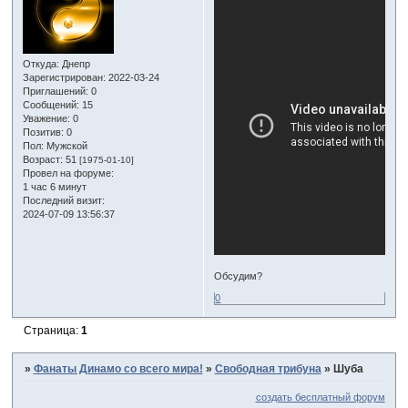
Откуда:
Днепр
Зарегистрирован
: 2022-03-24
Приглашений:
0
Сообщений:
15
Уважение:
0
Позитив:
0
Пол:
Мужской
Возраст:
51
[1975-01-10]
Провел на форуме:
1 час 6 минут
Последний визит:
2024-07-09 13:56:37
Обсудим?
0
Страница:
1
»
Фанаты Динамо со всего мира!
»
Свободная трибуна
»
Шуба
создать бесплатный форум