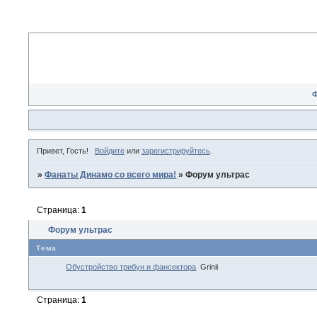
Привет, Гость!
Войдите
или
зарегистрируйтесь
.
»
Фанаты Динамо со всего мира!
»
Форум ультрас
Страница:
1
Форум ультрас
Тема
Обустройство трибун и фансектора
Grinii
Страница:
1