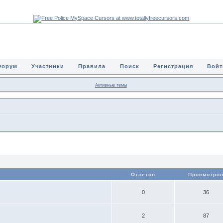
Форум
Участники
Правила
Поиск
Регистрация
Войт
Активные темы
Ответов
Просмотро
0
36
2
87