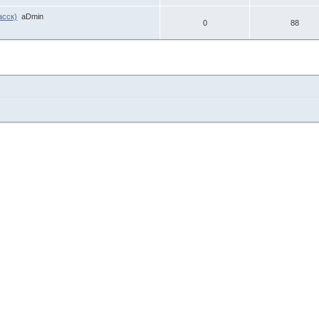
асск)
aDmin
0
88