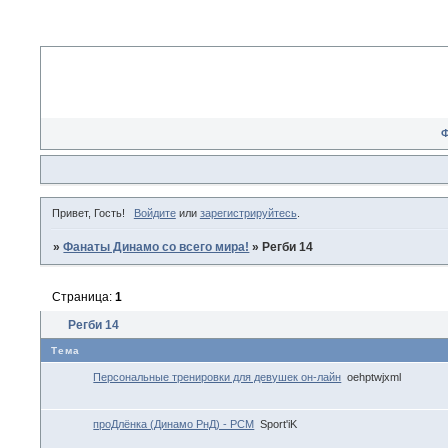
Привет, Гость!
Войдите
или
зарегистрируйтесь
.
»
Фанаты Динамо со всего мира!
»
Регби 14
Страница:
1
Регби 14
Тема
Персональные тренировки для девушек он-лайн
oehptwjxml
проДлёнка (Динамо РнД) - РСМ
Sport'iK