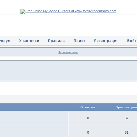
Форум
Участники
Правила
Поиск
Регистрация
Войт
Активные темы
Ответов
Просмотро
0
37
0
61