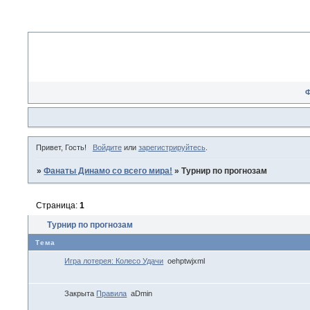
Привет, Гость!
Войдите
или
зарегистрируйтесь
.
»
Фанаты Динамо со всего мира!
»
Турнир по прогнозам
Страница:
1
Турнир по прогнозам
Тема
Игра лотерея: Колесо Удачи
oehptwjxml
Закрыта
Правила
aDmin