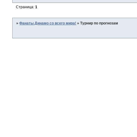
Страница:
1
»
Фанаты Динамо со всего мира!
»
Турнир по прогнозам