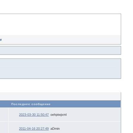
и
в
Последнее сообщение
2023-03-30 11:50:47
oehptwjxml
2011-04-16 20:27:49
aDmin